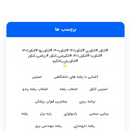
برچسب ها
#کنکور #کنکوری #کنکور۱۴۰۱ #کنکور۱۴۰۰ #کنکوریها #کنکور۱۴۰۲
#کنکوریا #کنکور_۱۴۰۱ #انگیزشی_کنکور #ریاضی_کنکور
#کنکوریای_باانگیزه
آشنایی با رشته های دانشگاهی
استرس
استرس کنکور
انتخاب رشته
انتخاب رشته رندو
برنامه ریزی
بیشترین قبولی پزشکی
بینایی سنجی
رادیولوژی
رتبه برتر
رشته
رشته داروسازی
رشته مهندسی برق