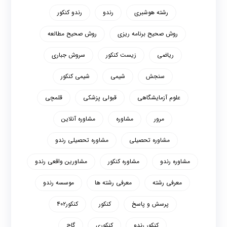
رشته هوشبری
رندو
رندو کنکور
روش صحیح برنامه ریزی
روش صحیح مطالعه
ریاضی
زیست کنکور
سروش جباری
سنجش
شیمی
شیمی کنکور
علوم آزمایشگاهی
قبولی پزشکی
قلمچی
مرور
مشاوره
مشاوره آنلاین
مشاوره تحصیلی
مشاوره تحصیلی رندو
مشاوره رندو
مشاوره کنکور
مشاورین واقعی رندو
معرفی رشته
معرفی رشته ها
موسسه رندو
پرسش و پاسخ
کنکور
کنکور۴۰۲
کنکور رندو
کنکوری
گاج