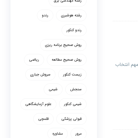
رشته مهندسی برق
رشته هوشبری
رندو
رندو کنکور
روش صحیح برنامه ریزی
روش صحیح مطالعه
ریاضی
مهم انتخاب
زیست کنکور
سروش جباری
سنجش
شیمی
شیمی کنکور
علوم آزمایشگاهی
قبولی پزشکی
قلمچی
مرور
مشاوره