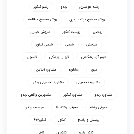
رشته هوشبری
رندو
رندو کنکور
روش صحیح برنامه ریزی
روش صحیح مطالعه
ریاضی
زیست کنکور
سروش جباری
سنجش
شیمی
شیمی کنکور
علوم آزمایشگاهی
قبولی پزشکی
قلمچی
مرور
مشاوره
مشاوره آنلاین
مشاوره تحصیلی
مشاوره تحصیلی رندو
مشاوره رندو
مشاوره کنکور
مشاورین واقعی رندو
معرفی رشته
معرفی رشته ها
موسسه رندو
پرسش و پاسخ
کنکور
کنکور۴۰۲
کنکور رندو
کنکوری
گاج