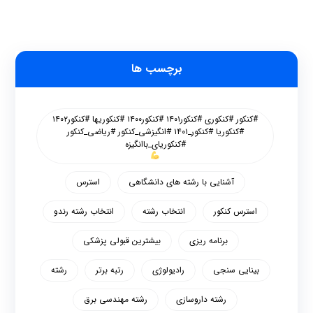
برچسب ها
#کنکور #کنکوری #کنکور۱۴۰۱ #کنکور۱۴۰۰ #کنکوریها #کنکور۱۴۰۲
#کنکوریا #کنکور_۱۴۰۱ #انگیزشی_کنکور #ریاضی_کنکور
#کنکوریای_باانگیزه
آشنایی با رشته های دانشگاهی
استرس
استرس کنکور
انتخاب رشته
انتخاب رشته رندو
برنامه ریزی
بیشترین قبولی پزشکی
بینایی سنجی
رادیولوژی
رتبه برتر
رشته
رشته داروسازی
رشته مهندسی برق