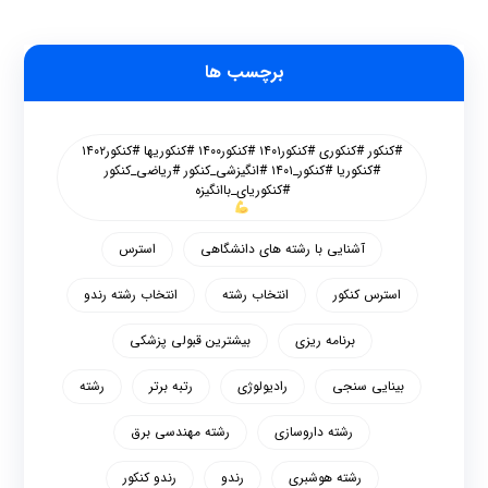
برچسب ها
#کنکور #کنکوری #کنکور۱۴۰۱ #کنکور۱۴۰۰ #کنکوریها #کنکور۱۴۰۲
#کنکوریا #کنکور_۱۴۰۱ #انگیزشی_کنکور #ریاضی_کنکور
#کنکوریای_باانگیزه
آشنایی با رشته های دانشگاهی
استرس
استرس کنکور
انتخاب رشته
انتخاب رشته رندو
برنامه ریزی
بیشترین قبولی پزشکی
بینایی سنجی
رادیولوژی
رتبه برتر
رشته
رشته داروسازی
رشته مهندسی برق
رشته هوشبری
رندو
رندو کنکور