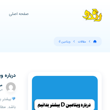
صفحه اصلی
مقالات
ویتامین d
درباره ویتامین D
مو
می ۱۷,
بیشتر ب
باشد. مطا