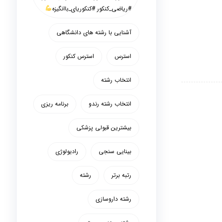
#ریاضی_کنکور #کنکوریای_باانگیزه
آشنایی با رشته های دانشگاهی
استرس
استرس کنکور
انتخاب رشته
انتخاب رشته رندو
برنامه ریزی
بیشترین قبولی پزشکی
بینایی سنجی
رادیولوژی
رتبه برتر
رشته
رشته داروسازی