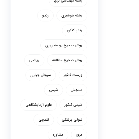
رشته مهندسی برق
رشته هوشبری
رندو
رندو کنکور
روش صحیح برنامه ریزی
روش صحیح مطالعه
ریاضی
زیست کنکور
سروش جباری
سنجش
شیمی
شیمی کنکور
علوم آزمایشگاهی
قبولی پزشکی
قلمچی
مرور
مشاوره