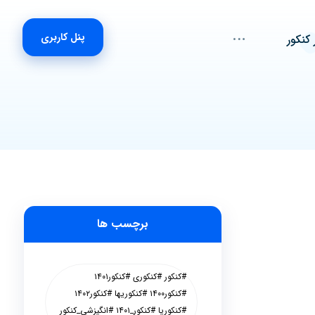
پنل کاربری
 کنکور
برچسب ها
#کنکور #کنکوری #کنکور۱۴۰۱
#کنکور۱۴۰۰ #کنکوریها #کنکور۱۴۰۲
#کنکوریا #کنکور_۱۴۰۱ #انگیزشی_کنکور