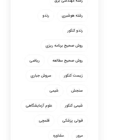
رشته مهندسی برق
رشته هوشبری
رندو
رندو کنکور
روش صحیح برنامه ریزی
روش صحیح مطالعه
ریاضی
زیست کنکور
سروش جباری
سنجش
شیمی
شیمی کنکور
علوم آزمایشگاهی
قبولی پزشکی
قلمچی
مرور
مشاوره