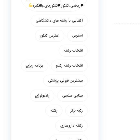
#ریاضی_کنکور #کنکوریای_باانگیزه
آشنایی با رشته های دانشگاهی
استرس
استرس کنکور
انتخاب رشته
انتخاب رشته رندو
برنامه ریزی
بیشترین قبولی پزشکی
بینایی سنجی
رادیولوژی
رتبه برتر
رشته
رشته داروسازی