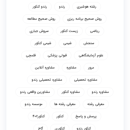
رشته هوشبری
رندو
رندو کنکور
روش صحیح برنامه ریزی
روش صحیح مطالعه
ریاضی
زیست کنکور
سروش جباری
سنجش
شیمی
شیمی کنکور
علوم آزمایشگاهی
قبولی پزشکی
قلمچی
مرور
مشاوره
مشاوره آنلاین
مشاوره تحصیلی
مشاوره تحصیلی رندو
مشاوره رندو
مشاوره کنکور
مشاورین واقعی رندو
معرفی رشته
معرفی رشته ها
موسسه رندو
پرسش و پاسخ
کنکور
کنکور۴۰۲
کنکور رندو
کنکوری
گاج