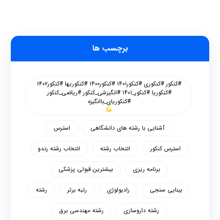
برچسب ها
#کنکور #کنکوری #کنکور۱۴۰۱ #کنکور۱۴۰۰ #کنکوریها #کنکور۱۴۰۲
#کنکوریا #کنکور_۱۴۰۱ #انگیزشی_کنکور #ریاضی_کنکور
#کنکوریای_باانگیزه
آشنایی با رشته های دانشگاهی
استرس
استرس کنکور
انتخاب رشته
انتخاب رشته رندو
برنامه ریزی
بیشترین قبولی پزشکی
بینایی سنجی
رادیولوژی
رتبه برتر
رشته
رشته داروسازی
رشته مهندسی برق