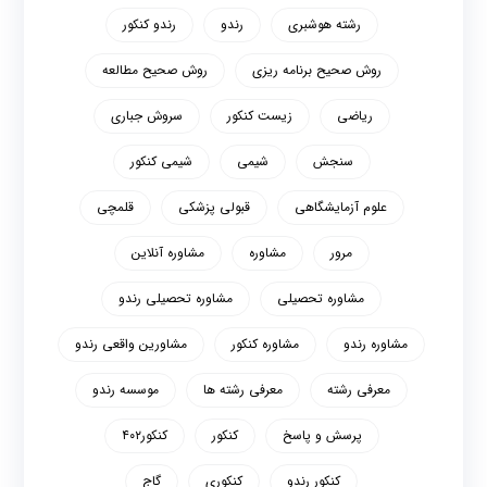
رشته هوشبری
رندو
رندو کنکور
روش صحیح برنامه ریزی
روش صحیح مطالعه
ریاضی
زیست کنکور
سروش جباری
سنجش
شیمی
شیمی کنکور
علوم آزمایشگاهی
قبولی پزشکی
قلمچی
مرور
مشاوره
مشاوره آنلاین
مشاوره تحصیلی
مشاوره تحصیلی رندو
مشاوره رندو
مشاوره کنکور
مشاورین واقعی رندو
معرفی رشته
معرفی رشته ها
موسسه رندو
پرسش و پاسخ
کنکور
کنکور۴۰۲
کنکور رندو
کنکوری
گاج