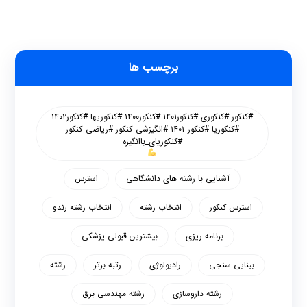
برچسب ها
#کنکور #کنکوری #کنکور۱۴۰۱ #کنکور۱۴۰۰ #کنکوریها #کنکور۱۴۰۲
#کنکوریا #کنکور_۱۴۰۱ #انگیزشی_کنکور #ریاضی_کنکور
#کنکوریای_باانگیزه
آشنایی با رشته های دانشگاهی
استرس
استرس کنکور
انتخاب رشته
انتخاب رشته رندو
برنامه ریزی
بیشترین قبولی پزشکی
بینایی سنجی
رادیولوژی
رتبه برتر
رشته
رشته داروسازی
رشته مهندسی برق