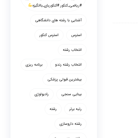
#ریاضی_کنکور #کنکوریای_باانگیزه
آشنایی با رشته های دانشگاهی
استرس
استرس کنکور
انتخاب رشته
انتخاب رشته رندو
برنامه ریزی
بیشترین قبولی پزشکی
بینایی سنجی
رادیولوژی
رتبه برتر
رشته
رشته داروسازی