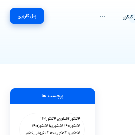
پنل کاربری
 کنکور
برچسب ها
#کنکور #کنکوری #کنکور۱۴۰۱
#کنکور۱۴۰۰ #کنکوریها #کنکور۱۴۰۲
#کنکوریا #کنکور_۱۴۰۱ #انگیزشی_کنکور