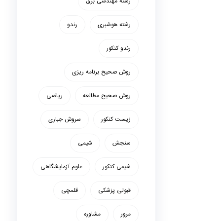
رشته مهندسی برق
رشته هوشبری
رندو
رندو کنکور
روش صحیح برنامه ریزی
روش صحیح مطالعه
ریاضی
زیست کنکور
سروش جباری
سنجش
شیمی
شیمی کنکور
علوم آزمایشگاهی
قبولی پزشکی
قلمچی
مرور
مشاوره