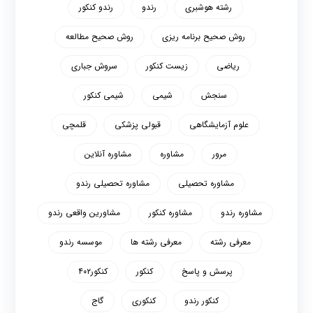
رشته هوشبری
رندو
رندو کنکور
روش صحیح برنامه ریزی
روش صحیح مطالعه
ریاضی
زیست کنکور
سروش جباری
سنجش
شیمی
شیمی کنکور
علوم آزمایشگاهی
قبولی پزشکی
قلمچی
مرور
مشاوره
مشاوره آنلاین
مشاوره تحصیلی
مشاوره تحصیلی رندو
مشاوره رندو
مشاوره کنکور
مشاورین واقعی رندو
معرفی رشته
معرفی رشته ها
موسسه رندو
پرسش و پاسخ
کنکور
کنکور۴۰۲
کنکور رندو
کنکوری
گاج