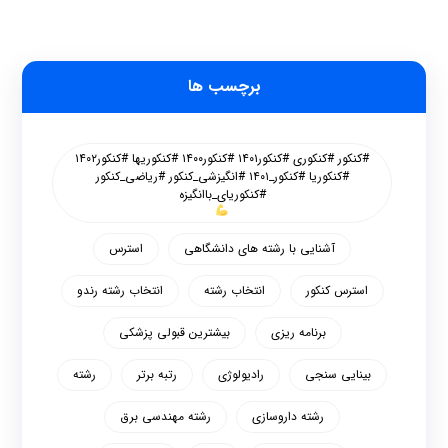
برچسب ها
#کنکور #کنکوری #کنکور۱۴۰۱ #کنکور۱۴۰۰ #کنکوریها #کنکور۱۴۰۲
#کنکوریا #کنکور_۱۴۰۱ #انگیزشی_کنکور #ریاضی_کنکور
#کنکوریای_باانگیزه
آشنایی با رشته های دانشگاهی
استرس
استرس کنکور
انتخاب رشته
انتخاب رشته رندو
برنامه ریزی
بیشترین قبولی پزشکی
بینایی سنجی
رادیولوژی
رتبه برتر
رشته
رشته داروسازی
رشته مهندسی برق