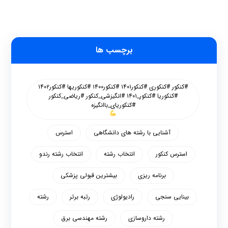
برچسب ها
#کنکور #کنکوری #کنکور۱۴۰۱ #کنکور۱۴۰۰ #کنکوریها #کنکور۱۴۰۲
#کنکوریا #کنکور_۱۴۰۱ #انگیزشی_کنکور #ریاضی_کنکور
#کنکوریای_باانگیزه
آشنایی با رشته های دانشگاهی
استرس
استرس کنکور
انتخاب رشته
انتخاب رشته رندو
برنامه ریزی
بیشترین قبولی پزشکی
بینایی سنجی
رادیولوژی
رتبه برتر
رشته
رشته داروسازی
رشته مهندسی برق