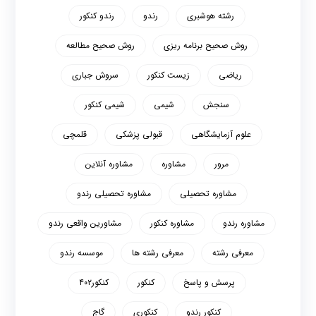
رشته هوشبری
رندو
رندو کنکور
روش صحیح برنامه ریزی
روش صحیح مطالعه
ریاضی
زیست کنکور
سروش جباری
سنجش
شیمی
شیمی کنکور
علوم آزمایشگاهی
قبولی پزشکی
قلمچی
مرور
مشاوره
مشاوره آنلاین
مشاوره تحصیلی
مشاوره تحصیلی رندو
مشاوره رندو
مشاوره کنکور
مشاورین واقعی رندو
معرفی رشته
معرفی رشته ها
موسسه رندو
پرسش و پاسخ
کنکور
کنکور۴۰۲
کنکور رندو
کنکوری
گاج