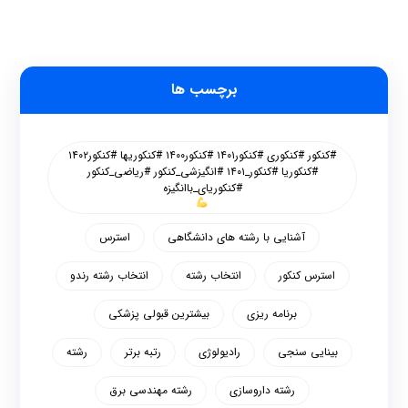
برچسب ها
#کنکور #کنکوری #کنکور۱۴۰۱ #کنکور۱۴۰۰ #کنکوریها #کنکور۱۴۰۲
#کنکوریا #کنکور_۱۴۰۱ #انگیزشی_کنکور #ریاضی_کنکور
#کنکوریای_باانگیزه
آشنایی با رشته های دانشگاهی
استرس
استرس کنکور
انتخاب رشته
انتخاب رشته رندو
برنامه ریزی
بیشترین قبولی پزشکی
بینایی سنجی
رادیولوژی
رتبه برتر
رشته
رشته داروسازی
رشته مهندسی برق