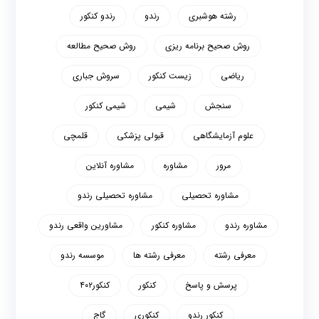
رشته هوشبری
رندو
رندو کنکور
روش صحیح برنامه ریزی
روش صحیح مطالعه
ریاضی
زیست کنکور
سروش جباری
سنجش
شیمی
شیمی کنکور
علوم آزمایشگاهی
قبولی پزشکی
قلمچی
مرور
مشاوره
مشاوره آنلاین
مشاوره تحصیلی
مشاوره تحصیلی رندو
مشاوره رندو
مشاوره کنکور
مشاورین واقعی رندو
معرفی رشته
معرفی رشته ها
موسسه رندو
پرسش و پاسخ
کنکور
کنکور۴۰۲
کنکور رندو
کنکوری
گاج