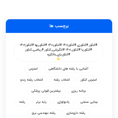
برچسب ها
#کنکور #کنکوری #کنکور۱۴۰۱ #کنکور۱۴۰۰ #کنکوریها #کنکور۱۴۰۲
#کنکوریا #کنکور_۱۴۰۱ #انگیزشی_کنکور #ریاضی_کنکور
#کنکوریای_باانگیزه
آشنایی با رشته های دانشگاهی
استرس
استرس کنکور
انتخاب رشته
انتخاب رشته رندو
برنامه ریزی
بیشترین قبولی پزشکی
بینایی سنجی
رادیولوژی
رتبه برتر
رشته
رشته داروسازی
رشته مهندسی برق