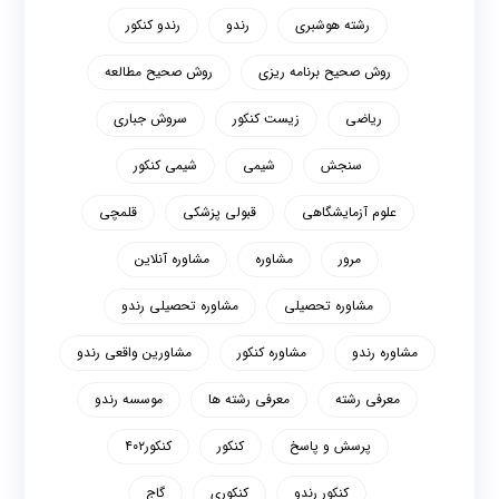
رشته هوشبری
رندو
رندو کنکور
روش صحیح برنامه ریزی
روش صحیح مطالعه
ریاضی
زیست کنکور
سروش جباری
سنجش
شیمی
شیمی کنکور
علوم آزمایشگاهی
قبولی پزشکی
قلمچی
مرور
مشاوره
مشاوره آنلاین
مشاوره تحصیلی
مشاوره تحصیلی رندو
مشاوره رندو
مشاوره کنکور
مشاورین واقعی رندو
معرفی رشته
معرفی رشته ها
موسسه رندو
پرسش و پاسخ
کنکور
کنکور۴۰۲
کنکور رندو
کنکوری
گاج