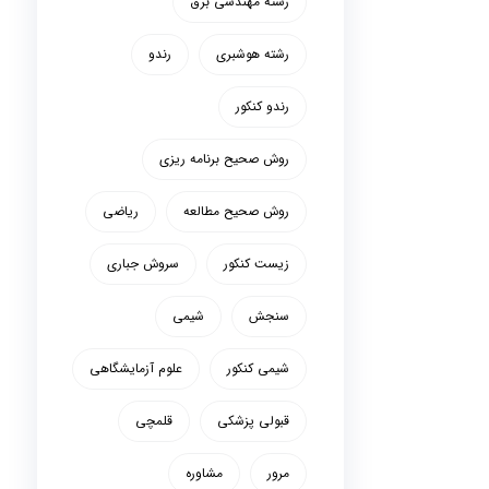
رشته مهندسی برق
رشته هوشبری
رندو
رندو کنکور
روش صحیح برنامه ریزی
روش صحیح مطالعه
ریاضی
زیست کنکور
سروش جباری
سنجش
شیمی
شیمی کنکور
علوم آزمایشگاهی
قبولی پزشکی
قلمچی
مرور
مشاوره