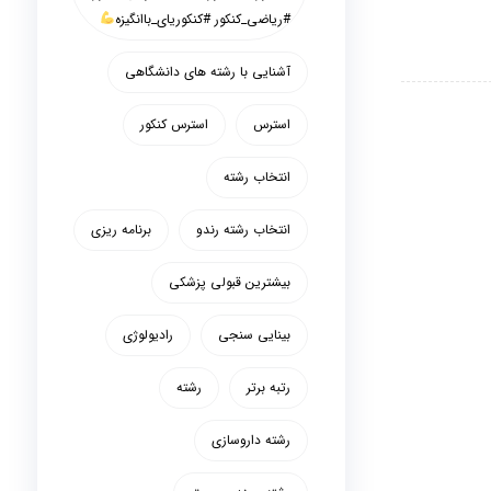
#ریاضی_کنکور #کنکوریای_باانگیزه
آشنایی با رشته های دانشگاهی
استرس
استرس کنکور
انتخاب رشته
انتخاب رشته رندو
برنامه ریزی
بیشترین قبولی پزشکی
بینایی سنجی
رادیولوژی
رتبه برتر
رشته
رشته داروسازی