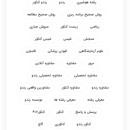
رشته هوشبری
رندو
رندو کنکور
روش صحیح برنامه ریزی
روش صحیح مطالعه
ریاضی
زیست کنکور
سروش جباری
سنجش
شیمی
شیمی کنکور
علوم آزمایشگاهی
قبولی پزشکی
قلمچی
مرور
مشاوره
مشاوره آنلاین
مشاوره تحصیلی
مشاوره تحصیلی رندو
مشاوره رندو
مشاوره کنکور
مشاورین واقعی رندو
معرفی رشته
معرفی رشته ها
موسسه رندو
پرسش و پاسخ
کنکور
کنکور۴۰۲
کنکور رندو
کنکوری
گاج