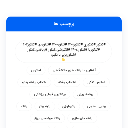
برچسب ها
#کنکور #کنکوری #کنکور۱۴۰۱ #کنکور۱۴۰۰ #کنکوریها #کنکور۱۴۰۲
#کنکوریا #کنکور_۱۴۰۱ #انگیزشی_کنکور #ریاضی_کنکور
#کنکوریای_باانگیزه
آشنایی با رشته های دانشگاهی
استرس
استرس کنکور
انتخاب رشته
انتخاب رشته رندو
برنامه ریزی
بیشترین قبولی پزشکی
بینایی سنجی
رادیولوژی
رتبه برتر
رشته
رشته داروسازی
رشته مهندسی برق