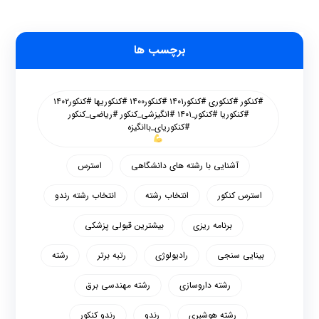
برچسب ها
#کنکور #کنکوری #کنکور۱۴۰۱ #کنکور۱۴۰۰ #کنکوریها #کنکور۱۴۰۲
#کنکوریا #کنکور_۱۴۰۱ #انگیزشی_کنکور #ریاضی_کنکور
#کنکوریای_باانگیزه
آشنایی با رشته های دانشگاهی
استرس
استرس کنکور
انتخاب رشته
انتخاب رشته رندو
برنامه ریزی
بیشترین قبولی پزشکی
بینایی سنجی
رادیولوژی
رتبه برتر
رشته
رشته داروسازی
رشته مهندسی برق
رشته هوشبری
رندو
رندو کنکور