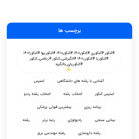
برچسب ها
#کنکور #کنکوری #کنکور۱۴۰۱ #کنکور۱۴۰۰ #کنکوریها #کنکور۱۴۰۲
#کنکوریا #کنکور_۱۴۰۱ #انگیزشی_کنکور #ریاضی_کنکور
#کنکوریای_باانگیزه
آشنایی با رشته های دانشگاهی
استرس
استرس کنکور
انتخاب رشته
انتخاب رشته رندو
برنامه ریزی
بیشترین قبولی پزشکی
بینایی سنجی
رادیولوژی
رتبه برتر
رشته
رشته داروسازی
رشته مهندسی برق