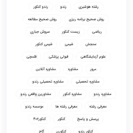
رشته هوشبری
رندو
رندو کنکور
روش صحیح برنامه ریزی
روش صحیح مطالعه
ریاضی
زیست کنکور
سروش جباری
سنجش
شیمی
شیمی کنکور
علوم آزمایشگاهی
قبولی پزشکی
قلمچی
مرور
مشاوره
مشاوره آنلاین
مشاوره تحصیلی
مشاوره تحصیلی رندو
مشاوره رندو
مشاوره کنکور
مشاورین واقعی رندو
معرفی رشته
معرفی رشته ها
موسسه رندو
پرسش و پاسخ
کنکور
کنکور۴۰۲
کنکور رندو
کنکوری
گاج