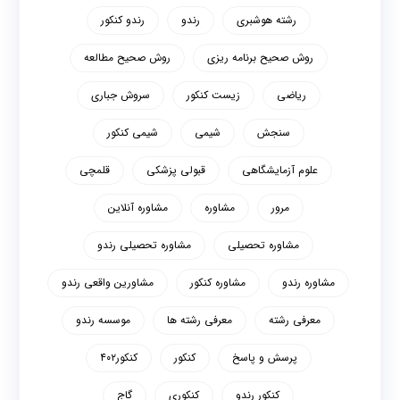
رشته هوشبری
رندو
رندو کنکور
روش صحیح برنامه ریزی
روش صحیح مطالعه
ریاضی
زیست کنکور
سروش جباری
سنجش
شیمی
شیمی کنکور
علوم آزمایشگاهی
قبولی پزشکی
قلمچی
مرور
مشاوره
مشاوره آنلاین
مشاوره تحصیلی
مشاوره تحصیلی رندو
مشاوره رندو
مشاوره کنکور
مشاورین واقعی رندو
معرفی رشته
معرفی رشته ها
موسسه رندو
پرسش و پاسخ
کنکور
کنکور۴۰۲
کنکور رندو
کنکوری
گاج