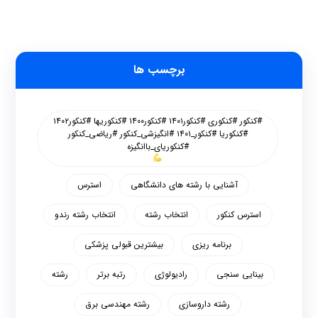
برچسب ها
#کنکور #کنکوری #کنکور۱۴۰۱ #کنکور۱۴۰۰ #کنکوریها #کنکور۱۴۰۲
#کنکوریا #کنکور_۱۴۰۱ #انگیزشی_کنکور #ریاضی_کنکور
#کنکوریای_باانگیزه
آشنایی با رشته های دانشگاهی
استرس
استرس کنکور
انتخاب رشته
انتخاب رشته رندو
برنامه ریزی
بیشترین قبولی پزشکی
بینایی سنجی
رادیولوژی
رتبه برتر
رشته
رشته داروسازی
رشته مهندسی برق