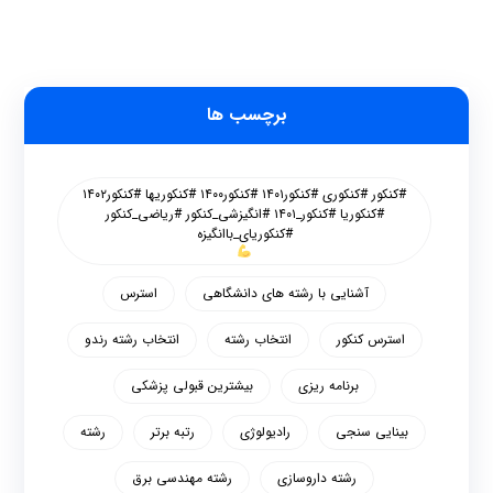
برچسب ها
#کنکور #کنکوری #کنکور۱۴۰۱ #کنکور۱۴۰۰ #کنکوریها #کنکور۱۴۰۲
#کنکوریا #کنکور_۱۴۰۱ #انگیزشی_کنکور #ریاضی_کنکور
#کنکوریای_باانگیزه
آشنایی با رشته های دانشگاهی
استرس
استرس کنکور
انتخاب رشته
انتخاب رشته رندو
برنامه ریزی
بیشترین قبولی پزشکی
بینایی سنجی
رادیولوژی
رتبه برتر
رشته
رشته داروسازی
رشته مهندسی برق