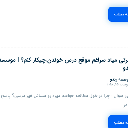
مه مطلب
تی میاد سراغم موقع درس خوندن.چیکار کنم؟ | موسسه
دو
سسه رندو
ت ۱۵, ۲۰۱۸
 سوال : چرا در طول مطالعه حواسم میره رو مسائل غیر درسی؟ پاسخ
ر ...
مه مطلب