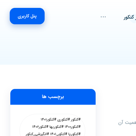
پنل کاربری
 کنکور
برچسب ها
#کنکور #کنکوری #کنکور۱۴۰۱
اهمیت آن
#کنکور۱۴۰۰ #کنکوریها #کنکور۱۴۰۲
#کنکوریا #کنکور_۱۴۰۱ #انگیزشی_کنکور