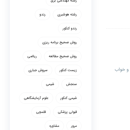
رشته مهندسی برق
رشته هوشبری
رندو
رندو کنکور
روش صحیح برنامه ریزی
روش صحیح مطالعه
ریاضی
و خواب
زیست کنکور
سروش جباری
سنجش
شیمی
شیمی کنکور
علوم آزمایشگاهی
قبولی پزشکی
قلمچی
مرور
مشاوره