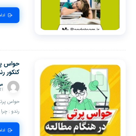
ادا
حواس پر
کنکور رن
مو
آگوس
حواس پرتی
رندو : چرا د
ادا