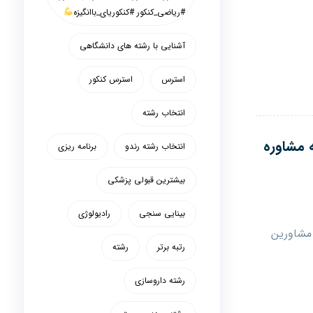
#ریاضی_کنکور #کنکوریای_باانگیزه
آشنایی با رشته های دانشگاهی
استرس
استرس کنکور
انتخاب رشته
 مشاوره
انتخاب رشته رندو
برنامه ریزی
بیشترین قبولی پزشکی
بینایی سنجی
رادیولوژی
 مشاورین
رتبه برتر
رشته
رشته داروسازی