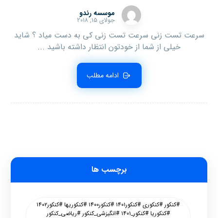
موسسه رندو
جولای ۱۵, ۲۰۱۸
سرعت تست زنی سرعت تست زنی کی به دست میاد ؟ شاید
خیلی از شما از خودتون انتظار داشته باشید ...
ادامه مطلب
برچسب ها
#کنکور #کنکوری #کنکور۱۴۰۱ #کنکور۱۴۰۰ #کنکوریها #کنکور۱۴۰۲
#کنکوریا #کنکور_۱۴۰۱ #انگیزشی_کنکور #ریاضی_کنکور