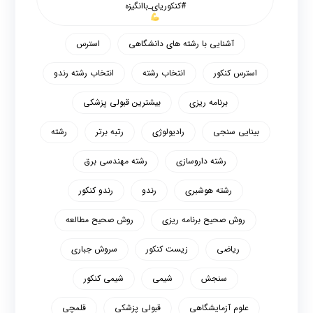
#کنکوریای_باانگیزه
آشنایی با رشته های دانشگاهی
استرس
استرس کنکور
انتخاب رشته
انتخاب رشته رندو
برنامه ریزی
بیشترین قبولی پزشکی
بینایی سنجی
رادیولوژی
رتبه برتر
رشته
رشته داروسازی
رشته مهندسی برق
رشته هوشبری
رندو
رندو کنکور
روش صحیح برنامه ریزی
روش صحیح مطالعه
ریاضی
زیست کنکور
سروش جباری
سنجش
شیمی
شیمی کنکور
علوم آزمایشگاهی
قبولی پزشکی
قلمچی