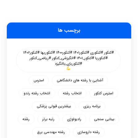
برچسب ها
#کنکور #کنکوری #کنکور۱۴۰۱ #کنکور۱۴۰۰ #کنکوریها #کنکور۱۴۰۲
#کنکوریا #کنکور_۱۴۰۱ #انگیزشی_کنکور #ریاضی_کنکور
#کنکوریای_باانگیزه
آشنایی با رشته های دانشگاهی
استرس
استرس کنکور
انتخاب رشته
انتخاب رشته رندو
برنامه ریزی
بیشترین قبولی پزشکی
بینایی سنجی
رادیولوژی
رتبه برتر
رشته
رشته داروسازی
رشته مهندسی برق