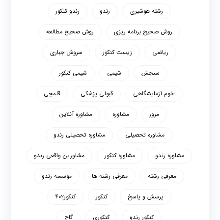
رشته هوشبری
رندو
رندو کنکور
روش صحیح برنامه ریزی
روش صحیح مطالعه
ریاضی
زیست کنکور
سروش جباری
سنجش
شیمی
شیمی کنکور
علوم آزمایشگاهی
قبولی پزشکی
قلمچی
مرور
مشاوره
مشاوره آنلاین
مشاوره تحصیلی
مشاوره تحصیلی رندو
مشاوره رندو
مشاوره کنکور
مشاورین واقعی رندو
معرفی رشته
معرفی رشته ها
موسسه رندو
پرسش و پاسخ
کنکور
کنکور۴۰۲
کنکور رندو
کنکوری
گاج