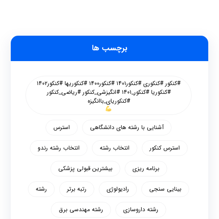
برچسب ها
#کنکور #کنکوری #کنکور۱۴۰۱ #کنکور۱۴۰۰ #کنکوریها #کنکور۱۴۰۲
#کنکوریا #کنکور_۱۴۰۱ #انگیزشی_کنکور #ریاضی_کنکور
#کنکوریای_باانگیزه
آشنایی با رشته های دانشگاهی
استرس
استرس کنکور
انتخاب رشته
انتخاب رشته رندو
برنامه ریزی
بیشترین قبولی پزشکی
بینایی سنجی
رادیولوژی
رتبه برتر
رشته
رشته داروسازی
رشته مهندسی برق