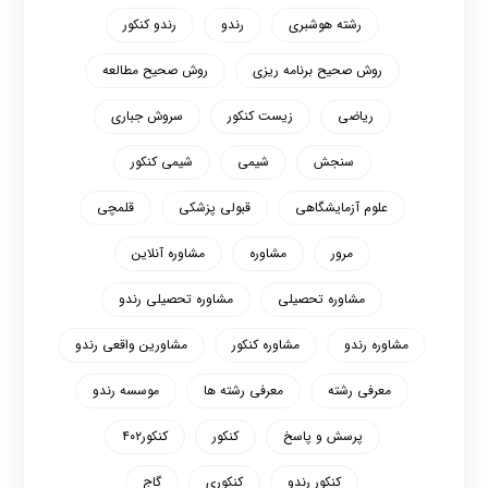
رشته هوشبری
رندو
رندو کنکور
روش صحیح برنامه ریزی
روش صحیح مطالعه
ریاضی
زیست کنکور
سروش جباری
سنجش
شیمی
شیمی کنکور
علوم آزمایشگاهی
قبولی پزشکی
قلمچی
مرور
مشاوره
مشاوره آنلاین
مشاوره تحصیلی
مشاوره تحصیلی رندو
مشاوره رندو
مشاوره کنکور
مشاورین واقعی رندو
معرفی رشته
معرفی رشته ها
موسسه رندو
پرسش و پاسخ
کنکور
کنکور۴۰۲
کنکور رندو
کنکوری
گاج