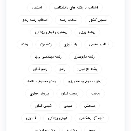
آشنایی با رشته های دانشگاهی
استرس
استرس کنکور
انتخاب رشته
انتخاب رشته رندو
برنامه ریزی
بیشترین قبولی پزشکی
بینایی سنجی
رادیولوژی
رتبه برتر
رشته
رشته داروسازی
رشته مهندسی برق
رشته هوشبری
رندو
رندو کنکور
روش صحیح برنامه ریزی
روش صحیح مطالعه
ریاضی
زیست کنکور
سروش جباری
سنجش
شیمی
شیمی کنکور
علوم آزمایشگاهی
قبولی پزشکی
قلمچی
مرور
مشاوره
مشاوره آنلاین