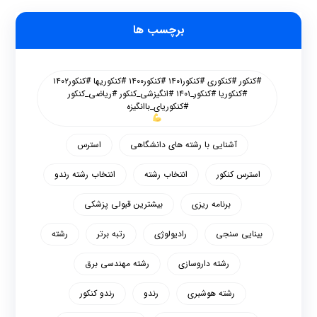
برچسب ها
#کنکور #کنکوری #کنکور۱۴۰۱ #کنکور۱۴۰۰ #کنکوریها #کنکور۱۴۰۲
#کنکوریا #کنکور_۱۴۰۱ #انگیزشی_کنکور #ریاضی_کنکور
#کنکوریای_باانگیزه
آشنایی با رشته های دانشگاهی
استرس
استرس کنکور
انتخاب رشته
انتخاب رشته رندو
برنامه ریزی
بیشترین قبولی پزشکی
بینایی سنجی
رادیولوژی
رتبه برتر
رشته
رشته داروسازی
رشته مهندسی برق
رشته هوشبری
رندو
رندو کنکور