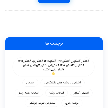
برچسب ها
#کنکور #کنکوری #کنکور۱۴۰۱ #کنکور۱۴۰۰ #کنکوریها #کنکور۱۴۰۲
#کنکوریا #کنکور_۱۴۰۱ #انگیزشی_کنکور #ریاضی_کنکور
#کنکوریای_باانگیزه
آشنایی با رشته های دانشگاهی
استرس
استرس کنکور
انتخاب رشته
انتخاب رشته رندو
برنامه ریزی
بیشترین قبولی پزشکی