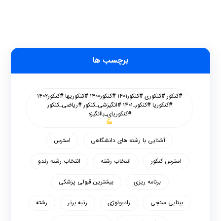
برچسب ها
#کنکور #کنکوری #کنکور۱۴۰۱ #کنکور۱۴۰۰ #کنکوریها #کنکور۱۴۰۲
#کنکوریا #کنکور_۱۴۰۱ #انگیزشی_کنکور #ریاضی_کنکور
#کنکوریای_باانگیزه
آشنایی با رشته های دانشگاهی
استرس
استرس کنکور
انتخاب رشته
انتخاب رشته رندو
برنامه ریزی
بیشترین قبولی پزشکی
بینایی سنجی
رادیولوژی
رتبه برتر
رشته