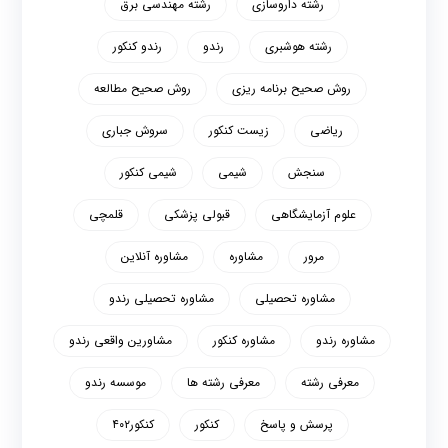
رشته داروسازی
رشته مهندسی برق
رشته هوشبری
رندو
رندو کنکور
روش صحیح برنامه ریزی
روش صحیح مطالعه
ریاضی
زیست کنکور
سروش جباری
سنجش
شیمی
شیمی کنکور
علوم آزمایشگاهی
قبولی پزشکی
قلمچی
مرور
مشاوره
مشاوره آنلاین
مشاوره تحصیلی
مشاوره تحصیلی رندو
مشاوره رندو
مشاوره کنکور
مشاورین واقعی رندو
معرفی رشته
معرفی رشته ها
موسسه رندو
پرسش و پاسخ
کنکور
کنکور۴۰۲