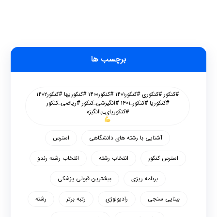
برچسب ها
#کنکور #کنکوری #کنکور۱۴۰۱ #کنکور۱۴۰۰ #کنکوریها #کنکور۱۴۰۲
#کنکوریا #کنکور_۱۴۰۱ #انگیزشی_کنکور #ریاضی_کنکور
#کنکوریای_باانگیزه
آشنایی با رشته های دانشگاهی
استرس
استرس کنکور
انتخاب رشته
انتخاب رشته رندو
برنامه ریزی
بیشترین قبولی پزشکی
بینایی سنجی
رادیولوژی
رتبه برتر
رشته