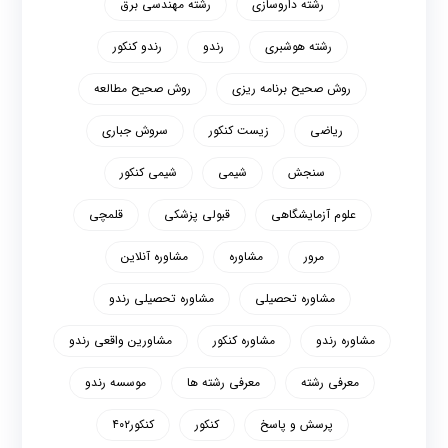
رشته داروسازی
رشته مهندسی برق
رشته هوشبری
رندو
رندو کنکور
روش صحیح برنامه ریزی
روش صحیح مطالعه
ریاضی
زیست کنکور
سروش جباری
سنجش
شیمی
شیمی کنکور
علوم آزمایشگاهی
قبولی پزشکی
قلمچی
مرور
مشاوره
مشاوره آنلاین
مشاوره تحصیلی
مشاوره تحصیلی رندو
مشاوره رندو
مشاوره کنکور
مشاورین واقعی رندو
معرفی رشته
معرفی رشته ها
موسسه رندو
پرسش و پاسخ
کنکور
کنکور۴۰۲