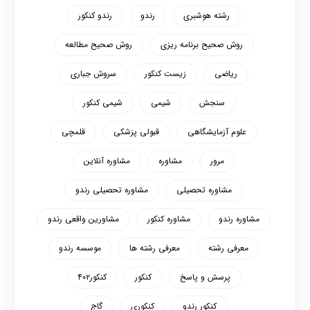
رشته هوشبری
رندو
رندو کنکور
روش صحیح برنامه ریزی
روش صحیح مطالعه
ریاضی
زیست کنکور
سروش جباری
سنجش
شیمی
شیمی کنکور
علوم آزمایشگاهی
قبولی پزشکی
قلمچی
مرور
مشاوره
مشاوره آنلاین
مشاوره تحصیلی
مشاوره تحصیلی رندو
مشاوره رندو
مشاوره کنکور
مشاورین واقعی رندو
معرفی رشته
معرفی رشته ها
موسسه رندو
پرسش و پاسخ
کنکور
کنکور۴۰۲
کنکور رندو
کنکوری
گاج