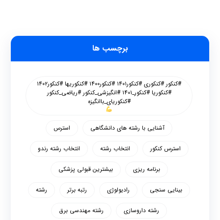
برچسب ها
#کنکور #کنکوری #کنکور۱۴۰۱ #کنکور۱۴۰۰ #کنکوریها #کنکور۱۴۰۲
#کنکوریا #کنکور_۱۴۰۱ #انگیزشی_کنکور #ریاضی_کنکور
#کنکوریای_باانگیزه
آشنایی با رشته های دانشگاهی
استرس
استرس کنکور
انتخاب رشته
انتخاب رشته رندو
برنامه ریزی
بیشترین قبولی پزشکی
بینایی سنجی
رادیولوژی
رتبه برتر
رشته
رشته داروسازی
رشته مهندسی برق