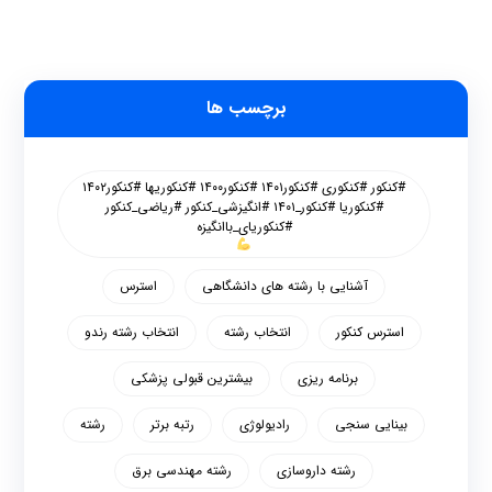
برچسب ها
#کنکور #کنکوری #کنکور۱۴۰۱ #کنکور۱۴۰۰ #کنکوریها #کنکور۱۴۰۲
#کنکوریا #کنکور_۱۴۰۱ #انگیزشی_کنکور #ریاضی_کنکور
#کنکوریای_باانگیزه
آشنایی با رشته های دانشگاهی
استرس
استرس کنکور
انتخاب رشته
انتخاب رشته رندو
برنامه ریزی
بیشترین قبولی پزشکی
بینایی سنجی
رادیولوژی
رتبه برتر
رشته
رشته داروسازی
رشته مهندسی برق