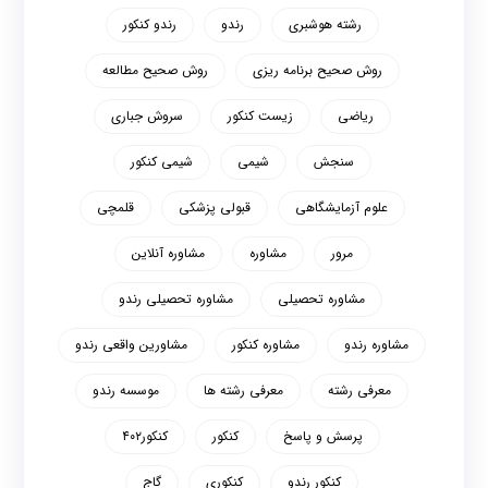
رشته هوشبری
رندو
رندو کنکور
روش صحیح برنامه ریزی
روش صحیح مطالعه
ریاضی
زیست کنکور
سروش جباری
سنجش
شیمی
شیمی کنکور
علوم آزمایشگاهی
قبولی پزشکی
قلمچی
مرور
مشاوره
مشاوره آنلاین
مشاوره تحصیلی
مشاوره تحصیلی رندو
مشاوره رندو
مشاوره کنکور
مشاورین واقعی رندو
معرفی رشته
معرفی رشته ها
موسسه رندو
پرسش و پاسخ
کنکور
کنکور۴۰۲
کنکور رندو
کنکوری
گاج