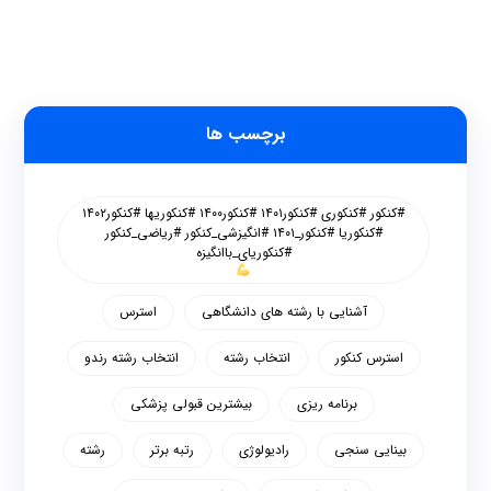
برچسب ها
#کنکور #کنکوری #کنکور۱۴۰۱ #کنکور۱۴۰۰ #کنکوریها #کنکور۱۴۰۲
#کنکوریا #کنکور_۱۴۰۱ #انگیزشی_کنکور #ریاضی_کنکور
#کنکوریای_باانگیزه
آشنایی با رشته های دانشگاهی
استرس
استرس کنکور
انتخاب رشته
انتخاب رشته رندو
برنامه ریزی
بیشترین قبولی پزشکی
بینایی سنجی
رادیولوژی
رتبه برتر
رشته