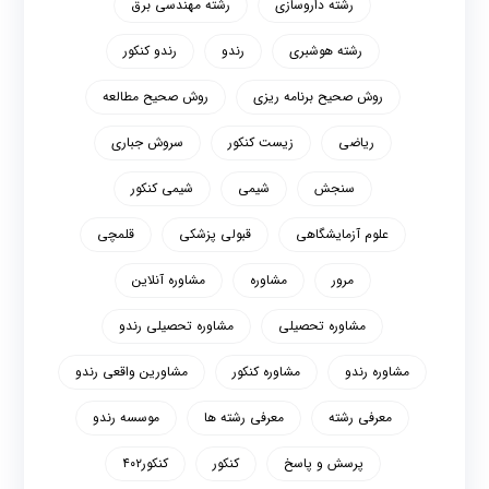
رشته داروسازی
رشته مهندسی برق
رشته هوشبری
رندو
رندو کنکور
روش صحیح برنامه ریزی
روش صحیح مطالعه
ریاضی
زیست کنکور
سروش جباری
سنجش
شیمی
شیمی کنکور
علوم آزمایشگاهی
قبولی پزشکی
قلمچی
مرور
مشاوره
مشاوره آنلاین
مشاوره تحصیلی
مشاوره تحصیلی رندو
مشاوره رندو
مشاوره کنکور
مشاورین واقعی رندو
معرفی رشته
معرفی رشته ها
موسسه رندو
پرسش و پاسخ
کنکور
کنکور۴۰۲