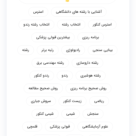
آشنایی با رشته های دانشگاهی
استرس
استرس کنکور
انتخاب رشته
انتخاب رشته رندو
برنامه ریزی
بیشترین قبولی پزشکی
بینایی سنجی
رادیولوژی
رتبه برتر
رشته
رشته داروسازی
رشته مهندسی برق
رشته هوشبری
رندو
رندو کنکور
روش صحیح برنامه ریزی
روش صحیح مطالعه
ریاضی
زیست کنکور
سروش جباری
سنجش
شیمی
شیمی کنکور
علوم آزمایشگاهی
قبولی پزشکی
قلمچی