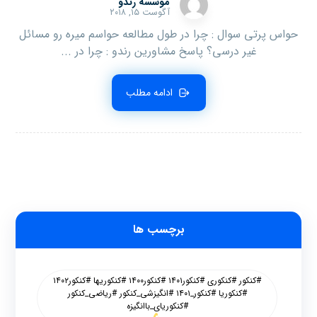
موسسه رندو
آگوست ۱۵, ۲۰۱۸
حواس پرتی سوال : چرا در طول مطالعه حواسم میره رو مسائل
غیر درسی؟ پاسخ مشاورین رندو : چرا در ...
ادامه مطلب
برچسب ها
#کنکور #کنکوری #کنکور۱۴۰۱ #کنکور۱۴۰۰ #کنکوریها #کنکور۱۴۰۲
#کنکوریا #کنکور_۱۴۰۱ #انگیزشی_کنکور #ریاضی_کنکور
#کنکوریای_باانگیزه