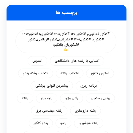
برچسب ها
#کنکور #کنکوری #کنکور۱۴۰۱ #کنکور۱۴۰۰ #کنکوریها #کنکور۱۴۰۲
#کنکوریا #کنکور_۱۴۰۱ #انگیزشی_کنکور #ریاضی_کنکور
#کنکوریای_باانگیزه
آشنایی با رشته های دانشگاهی
استرس
استرس کنکور
انتخاب رشته
انتخاب رشته رندو
برنامه ریزی
بیشترین قبولی پزشکی
بینایی سنجی
رادیولوژی
رتبه برتر
رشته
رشته داروسازی
رشته مهندسی برق
رشته هوشبری
رندو
رندو کنکور