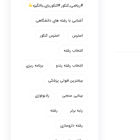
#ریاضی_کنکور #کنکوریای_باانگیزه
آشنایی با رشته های دانشگاهی
استرس
استرس کنکور
انتخاب رشته
انتخاب رشته رندو
برنامه ریزی
بیشترین قبولی پزشکی
بینایی سنجی
رادیولوژی
رتبه برتر
رشته
رشته داروسازی