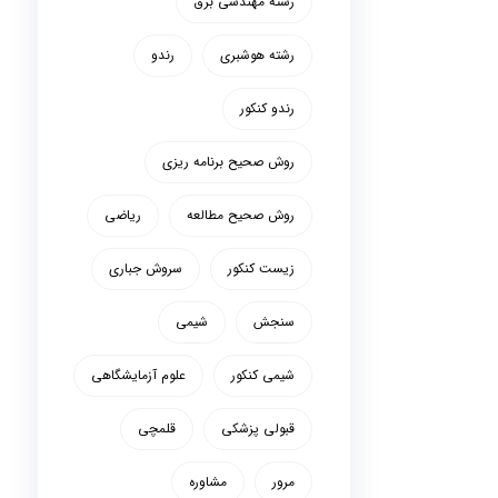
رشته مهندسی برق
رشته هوشبری
رندو
رندو کنکور
روش صحیح برنامه ریزی
روش صحیح مطالعه
ریاضی
زیست کنکور
سروش جباری
سنجش
شیمی
شیمی کنکور
علوم آزمایشگاهی
قبولی پزشکی
قلمچی
مرور
مشاوره