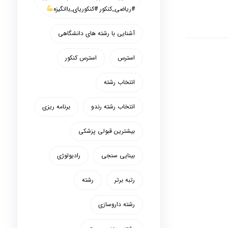
#ریاضی_کنکور #کنکوریای_باانگیزه
آشنایی با رشته های دانشگاهی
استرس
استرس کنکور
انتخاب رشته
انتخاب رشته رندو
برنامه ریزی
بیشترین قبولی پزشکی
بینایی سنجی
رادیولوژی
رتبه برتر
رشته
رشته داروسازی