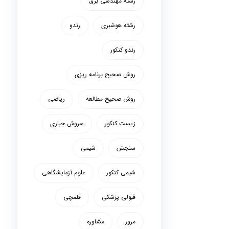
رشته مهندسی برق
رشته هوشبری
رندو
رندو کنکور
روش صحیح برنامه ریزی
روش صحیح مطالعه
ریاضی
زیست کنکور
سروش جباری
سنجش
شیمی
شیمی کنکور
علوم آزمایشگاهی
قبولی پزشکی
قلمچی
مرور
مشاوره