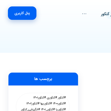
پنل کاربری
 کنکور
برچسب ها
#کنکور #کنکوری #کنکور۱۴۰۱
#کنکور۱۴۰۰ #کنکوریها #کنکور۱۴۰۲
#کنکوریا #کنکور_۱۴۰۱ #انگیزشی_کنکور