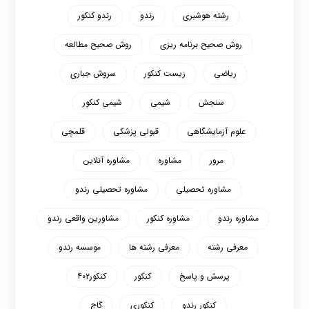
رشته هوشبری
رندو
رندو کنکور
روش صحیح برنامه ریزی
روش صحیح مطالعه
ریاضی
زیست کنکور
سروش جباری
سنجش
شیمی
شیمی کنکور
علوم آزمایشگاهی
قبولی پزشکی
قلمچی
مرور
مشاوره
مشاوره آنلاین
مشاوره تحصیلی
مشاوره تحصیلی رندو
مشاوره رندو
مشاوره کنکور
مشاورین واقعی رندو
معرفی رشته
معرفی رشته ها
موسسه رندو
پرسش و پاسخ
کنکور
کنکور۴۰۲
کنکور رندو
کنکوری
گاج