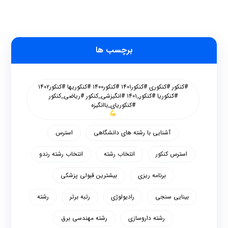
برچسب ها
#کنکور #کنکوری #کنکور۱۴۰۱ #کنکور۱۴۰۰ #کنکوریها #کنکور۱۴۰۲
#کنکوریا #کنکور_۱۴۰۱ #انگیزشی_کنکور #ریاضی_کنکور
#کنکوریای_باانگیزه
آشنایی با رشته های دانشگاهی
استرس
استرس کنکور
انتخاب رشته
انتخاب رشته رندو
برنامه ریزی
بیشترین قبولی پزشکی
بینایی سنجی
رادیولوژی
رتبه برتر
رشته
رشته داروسازی
رشته مهندسی برق