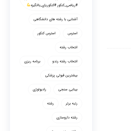
#ریاضی_کنکور #کنکوریای_باانگیزه
آشنایی با رشته های دانشگاهی
استرس
استرس کنکور
انتخاب رشته
انتخاب رشته رندو
برنامه ریزی
بیشترین قبولی پزشکی
بینایی سنجی
رادیولوژی
رتبه برتر
رشته
رشته داروسازی