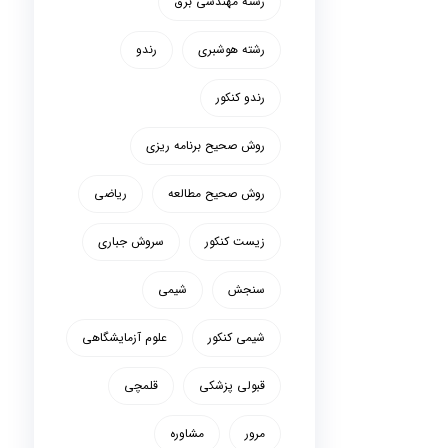
رشته مهندسی برق
رشته هوشبری
رندو
رندو کنکور
روش صحیح برنامه ریزی
روش صحیح مطالعه
ریاضی
زیست کنکور
سروش جباری
سنجش
شیمی
شیمی کنکور
علوم آزمایشگاهی
قبولی پزشکی
قلمچی
مرور
مشاوره