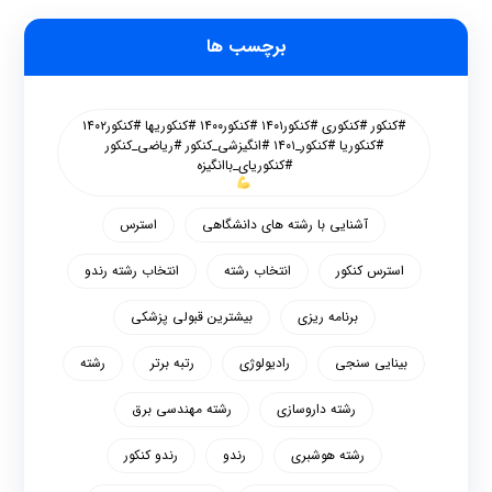
برچسب ها
#کنکور #کنکوری #کنکور۱۴۰۱ #کنکور۱۴۰۰ #کنکوریها #کنکور۱۴۰۲
#کنکوریا #کنکور_۱۴۰۱ #انگیزشی_کنکور #ریاضی_کنکور
#کنکوریای_باانگیزه
آشنایی با رشته های دانشگاهی
استرس
استرس کنکور
انتخاب رشته
انتخاب رشته رندو
برنامه ریزی
بیشترین قبولی پزشکی
بینایی سنجی
رادیولوژی
رتبه برتر
رشته
رشته داروسازی
رشته مهندسی برق
رشته هوشبری
رندو
رندو کنکور