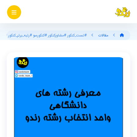
مقالات
#تست_کنکور #مشاورکنکور #کنکورسو #رتبه_برتر_کنکور #کنکورارشد #رتبه_کنکور #کنکور_۰۱