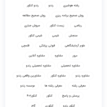
رشته هوشبری
رندو
رندو کنکور
روش صحیح برنامه ریزی
روش صحیح مطالعه
ریاضی
زیست کنکور
سروش جباری
سنجش
شیمی
شیمی کنکور
علوم آزمایشگاهی
قبولی پزشکی
قلمچی
مرور
مشاوره
مشاوره آنلاین
مشاوره تحصیلی
مشاوره تحصیلی رندو
مشاوره رندو
مشاوره کنکور
مشاورین واقعی رندو
معرفی رشته
معرفی رشته ها
موسسه رندو
پرسش و پاسخ
کنکور
کنکور۴۰۲
کنکور رندو
کنکوری
گاج