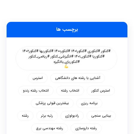
برچسب ها
#کنکور #کنکوری #کنکور۱۴۰۱ #کنکور۱۴۰۰ #کنکوریها #کنکور۱۴۰۲
#کنکوریا #کنکور_۱۴۰۱ #انگیزشی_کنکور #ریاضی_کنکور
#کنکوریای_باانگیزه
آشنایی با رشته های دانشگاهی
استرس
استرس کنکور
انتخاب رشته
انتخاب رشته رندو
برنامه ریزی
بیشترین قبولی پزشکی
بینایی سنجی
رادیولوژی
رتبه برتر
رشته
رشته داروسازی
رشته مهندسی برق