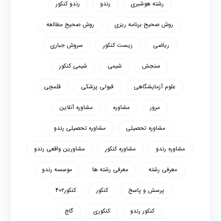
رشته هوشبری
رندو
رندو کنکور
روش صحیح برنامه ریزی
روش صحیح مطالعه
ریاضی
زیست کنکور
سروش جباری
سنجش
شیمی
شیمی کنکور
علوم آزمایشگاهی
قبولی پزشکی
قلمچی
مرور
مشاوره
مشاوره آنلاین
مشاوره تحصیلی
مشاوره تحصیلی رندو
مشاوره رندو
مشاوره کنکور
مشاورین واقعی رندو
معرفی رشته
معرفی رشته ها
موسسه رندو
پرسش و پاسخ
کنکور
کنکور۴۰۲
کنکور رندو
کنکوری
گاج