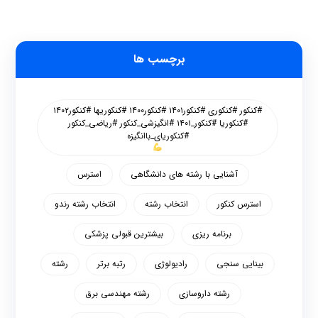
برچسب ها
#کنکور #کنکوری #کنکور۱۴۰۱ #کنکور۱۴۰۰ #کنکوریها #کنکور۱۴۰۲
#کنکوریا #کنکور_۱۴۰۱ #انگیزشی_کنکور #ریاضی_کنکور
#کنکوریای_باانگیزه
آشنایی با رشته های دانشگاهی
استرس
استرس کنکور
انتخاب رشته
انتخاب رشته رندو
برنامه ریزی
بیشترین قبولی پزشکی
بینایی سنجی
رادیولوژی
رتبه برتر
رشته
رشته داروسازی
رشته مهندسی برق