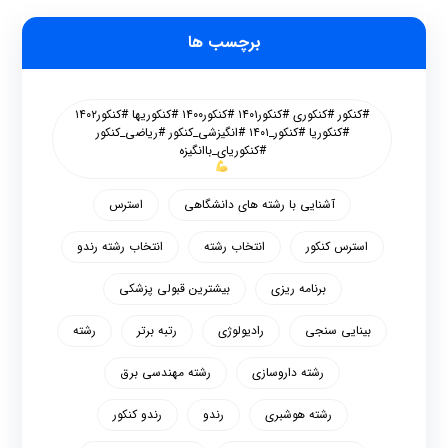
برچسب ها
#کنکور #کنکوری #کنکور۱۴۰۱ #کنکور۱۴۰۰ #کنکوریها #کنکور۱۴۰۲
#کنکوریا #کنکور_۱۴۰۱ #انگیزشی_کنکور #ریاضی_کنکور
#کنکوریای_باانگیزه
آشنایی با رشته های دانشگاهی
استرس
استرس کنکور
انتخاب رشته
انتخاب رشته رندو
برنامه ریزی
بیشترین قبولی پزشکی
بینایی سنجی
رادیولوژی
رتبه برتر
رشته
رشته داروسازی
رشته مهندسی برق
رشته هوشبری
رندو
رندو کنکور