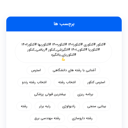
برچسب ها
#کنکور #کنکوری #کنکور۱۴۰۱ #کنکور۱۴۰۰ #کنکوریها #کنکور۱۴۰۲
#کنکوریا #کنکور_۱۴۰۱ #انگیزشی_کنکور #ریاضی_کنکور
#کنکوریای_باانگیزه
آشنایی با رشته های دانشگاهی
استرس
استرس کنکور
انتخاب رشته
انتخاب رشته رندو
برنامه ریزی
بیشترین قبولی پزشکی
بینایی سنجی
رادیولوژی
رتبه برتر
رشته
رشته داروسازی
رشته مهندسی برق