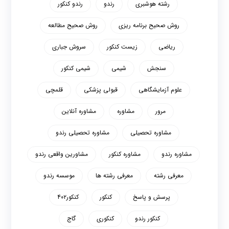
رشته هوشبری
رندو
رندو کنکور
روش صحیح برنامه ریزی
روش صحیح مطالعه
ریاضی
زیست کنکور
سروش جباری
سنجش
شیمی
شیمی کنکور
علوم آزمایشگاهی
قبولی پزشکی
قلمچی
مرور
مشاوره
مشاوره آنلاین
مشاوره تحصیلی
مشاوره تحصیلی رندو
مشاوره رندو
مشاوره کنکور
مشاورین واقعی رندو
معرفی رشته
معرفی رشته ها
موسسه رندو
پرسش و پاسخ
کنکور
کنکور۴۰۲
کنکور رندو
کنکوری
گاج