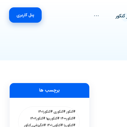
پنل کاربری
 کنکور
برچسب ها
#کنکور #کنکوری #کنکور۱۴۰۱
#کنکور۱۴۰۰ #کنکوریها #کنکور۱۴۰۲
#کنکوریا #کنکور_۱۴۰۱ #انگیزشی_کنکور