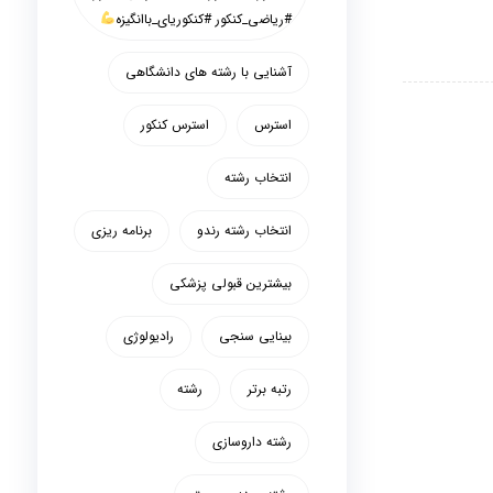
#ریاضی_کنکور #کنکوریای_باانگیزه
آشنایی با رشته های دانشگاهی
استرس
استرس کنکور
انتخاب رشته
انتخاب رشته رندو
برنامه ریزی
بیشترین قبولی پزشکی
بینایی سنجی
رادیولوژی
رتبه برتر
رشته
رشته داروسازی