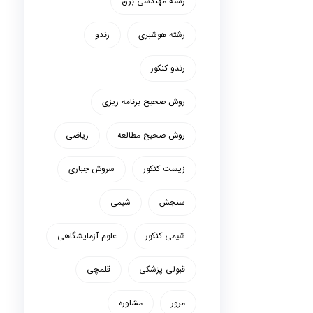
رشته مهندسی برق
رشته هوشبری
رندو
رندو کنکور
روش صحیح برنامه ریزی
روش صحیح مطالعه
ریاضی
زیست کنکور
سروش جباری
سنجش
شیمی
شیمی کنکور
علوم آزمایشگاهی
قبولی پزشکی
قلمچی
مرور
مشاوره