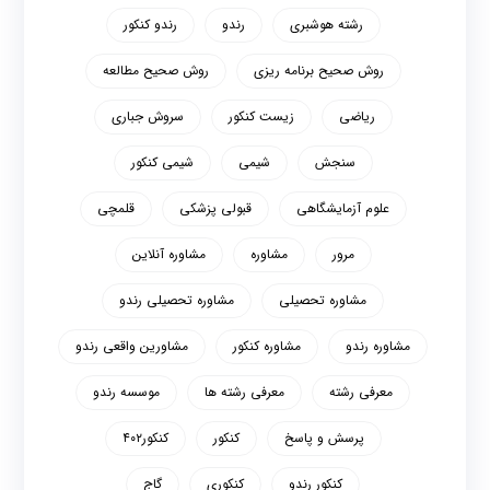
رشته هوشبری
رندو
رندو کنکور
روش صحیح برنامه ریزی
روش صحیح مطالعه
ریاضی
زیست کنکور
سروش جباری
سنجش
شیمی
شیمی کنکور
علوم آزمایشگاهی
قبولی پزشکی
قلمچی
مرور
مشاوره
مشاوره آنلاین
مشاوره تحصیلی
مشاوره تحصیلی رندو
مشاوره رندو
مشاوره کنکور
مشاورین واقعی رندو
معرفی رشته
معرفی رشته ها
موسسه رندو
پرسش و پاسخ
کنکور
کنکور۴۰۲
کنکور رندو
کنکوری
گاج