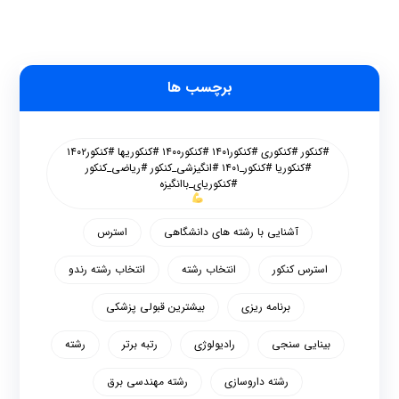
برچسب ها
#کنکور #کنکوری #کنکور۱۴۰۱ #کنکور۱۴۰۰ #کنکوریها #کنکور۱۴۰۲
#کنکوریا #کنکور_۱۴۰۱ #انگیزشی_کنکور #ریاضی_کنکور
#کنکوریای_باانگیزه
آشنایی با رشته های دانشگاهی
استرس
استرس کنکور
انتخاب رشته
انتخاب رشته رندو
برنامه ریزی
بیشترین قبولی پزشکی
بینایی سنجی
رادیولوژی
رتبه برتر
رشته
رشته داروسازی
رشته مهندسی برق