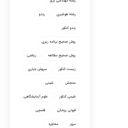
رشته مهندسی برق
رشته هوشبری
رندو
رندو کنکور
روش صحیح برنامه ریزی
روش صحیح مطالعه
ریاضی
زیست کنکور
سروش جباری
سنجش
شیمی
شیمی کنکور
علوم آزمایشگاهی
قبولی پزشکی
قلمچی
مرور
مشاوره