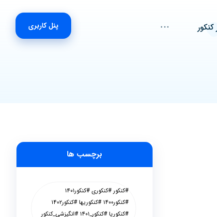
پنل کاربری
 کنکور
برچسب ها
#کنکور #کنکوری #کنکور۱۴۰۱
#کنکور۱۴۰۰ #کنکوریها #کنکور۱۴۰۲
#کنکوریا #کنکور_۱۴۰۱ #انگیزشی_کنکور