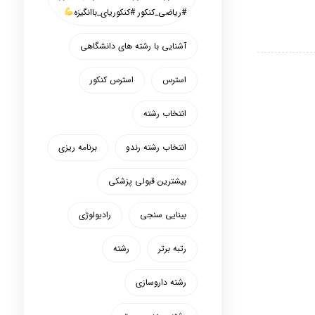
#ریاضی_کنکور #کنکوریای_باانگیزه
آشنایی با رشته های دانشگاهی
استرس
استرس کنکور
انتخاب رشته
انتخاب رشته رندو
برنامه ریزی
بیشترین قبولی پزشکی
بینایی سنجی
رادیولوژی
رتبه برتر
رشته
رشته داروسازی