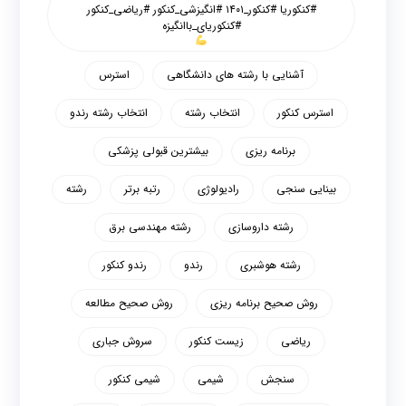
#کنکوریا #کنکور_۱۴۰۱ #انگیزشی_کنکور #ریاضی_کنکور
#کنکوریای_باانگیزه
آشنایی با رشته های دانشگاهی
استرس
استرس کنکور
انتخاب رشته
انتخاب رشته رندو
برنامه ریزی
بیشترین قبولی پزشکی
بینایی سنجی
رادیولوژی
رتبه برتر
رشته
رشته داروسازی
رشته مهندسی برق
رشته هوشبری
رندو
رندو کنکور
روش صحیح برنامه ریزی
روش صحیح مطالعه
ریاضی
زیست کنکور
سروش جباری
سنجش
شیمی
شیمی کنکور