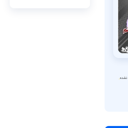
 نشده
,