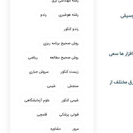
رشته مهندسی برق
رشته هوشبری
رندو
موسیقی
رندو کنکور
روش صحیح برنامه ریزی
افزار ها سعی
روش صحیح مطالعه
ریاضی
زیست کنکور
سروش جباری
رق مختلف از
سنجش
شیمی
شیمی کنکور
علوم آزمایشگاهی
قبولی پزشکی
قلمچی
مرور
مشاوره