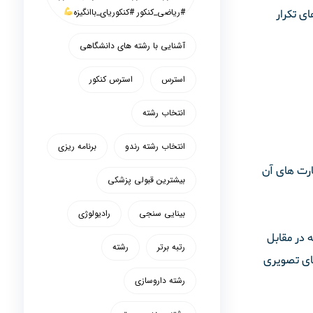
#ریاضی_کنکور #کنکوریای_باانگیزه
ای تکرار
آشنایی با رشته های دانشگاهی
استرس
استرس کنکور
انتخاب رشته
انتخاب رشته رندو
برنامه ریزی
ارت های آن
بیشترین قبولی پزشکی
بینایی سنجی
رادیولوژی
 در مقابل
رتبه برتر
رشته
های تصویری
رشته داروسازی