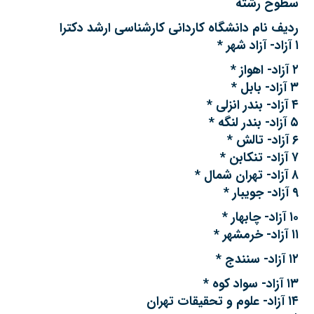
سطوح رشته
ردیف نام دانشگاه کاردانی کارشناسی ارشد دکترا
۱ آزاد- آزاد شهر *
۲ آزاد- اهواز *
۳ آزاد- بابل *
۴ آزاد- بندر انزلی *
۵ آزاد- بندر لنگه *
۶ آزاد- تالش *
۷ آزاد- تنکابن *
۸ آزاد- تهران شمال *
۹ آزاد- جویبار *
۱۰ آزاد- چابهار *
۱۱ آزاد- خرمشهر *
۱۲ آزاد- سنندج *
۱۳ آزاد- سواد کوه *
۱۴ آزاد- علوم و تحقیقات تهران