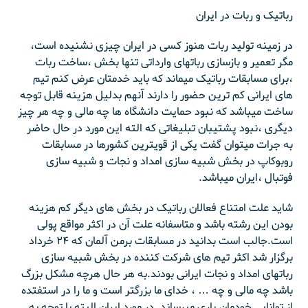
رباتیک و ربات در ایران
در زمینه تولید ربات هنوز کسی در ایران چیزی نشنیده است،
مگر تعمیر و بازسازی رباتهای وارداتی تنها بخش ،ساخت ربات
،برای مسابقات رباتیک میماند که باید خدمتان عرض کنم تیم
های ایرانی کم ترین حضور را دارند آنهم بدلیل هزینه قابل توجه
ساخت میباشد که نبود حمایت دانشگاه ها چه مالی و چه هر چیز
دیگری ،نبود پشتیبان تبلیغاتی که الته این مورد در حال حاضر
به جرات میتوان گفت یکی از قویترین کشورها در مسابقات
روبوکاپ در بخش شبیه سازی امداد و نجات و شبیه سازی
فوتبال ،ایران میباشد.
شاید علت امتناع فعالان رباتیک در بخش های دیگر کم هزینه
بودن این رشته باشد و متاسفانه علت آن در اکثر مواقع پولی
است.جالب است بدانید در مسابقات برمن آلمان که ۲۴ خرداد
برگزار شد اکثر تیم های شرکت کننده در بخش شبیه سازی
رباتهای امداد و نجات ایرانی بودند.به هر حال هرچه مشکل بزرگ
باشد چه مالی و چه … ، خدای ما بزرگتر است و ما را در استفتده
از توانایی خودمان یاری میرساند. در مورد ایران البته با توجه به