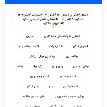
#کنکور #کنکوری #کنکور۱۴۰۱ #کنکور۱۴۰۰ #کنکوریها #کنکور۱۴۰۲
#کنکوریا #کنکور_۱۴۰۱ #انگیزشی_کنکور #ریاضی_کنکور
#کنکوریای_باانگیزه
آشنایی با رشته های دانشگاهی
استرس
استرس کنکور
انتخاب رشته
انتخاب رشته رندو
برنامه ریزی
بیشترین قبولی پزشکی
بینایی سنجی
رادیولوژی
رتبه برتر
رشته
رشته داروسازی
رشته مهندسی برق
رشته هوشبری
رندو
رندو کنکور
روش صحیح برنامه ریزی
روش صحیح مطالعه
ریاضی
زیست کنکور
سروش جباری