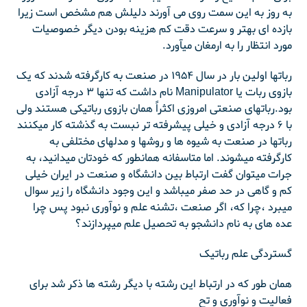
به روز به این سمت روی می آورند دلیلش هم مشخص است زیرا
بازده ای بهتر و سرعت دقت کم هزینه بودن دیگر خصوصیات
مورد انتظار را به ارمغان میآورد.
رباتها اولین بار در سال ۱۹۵۴ در صنعت به کارگرفته شدند که یک
بازوی ربات یا Manipulator نام داشت که تنها ۳ درجه آزادی
بود.رباتهای صنعتی امروزی اکثراً همان بازوی رباتیکی هستند ولی
با ۶ درجه آزادی و خیلی پیشرفته تر نبست به گذشته کار میکنند
رباتها در صنعت به شیوه ها و روشها و مدلهای مختلفی به
کارگرفته میشوند. اما متاسفانه همانطور که خودتان میدانید، به
جرات میتوان گفت ارتباط بین دانشگاه و صنعت در ایران خیلی
کم و گاهی در حد صفر میباشد و این وجود دانشگاه را زیر سوال
میبرد ،چرا که، اگر صنعت ،تشنه علم و نوآوری نبود پس چرا
عده های به نام دانشجو به تحصیل علم میپردازند؟
گستردگی علم رباتیک
همان طور که در ارتباط این رشته با دیگر رشته ها ذکر شد برای
فعالیت و نوآوری و تح