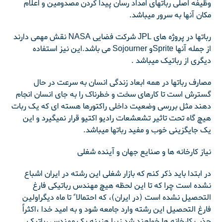
وظیفه اصلی رباتهای امداد رسان پیدا کردن مصدومین و اعلام
مکان آنها به سرور میباشد.
رباتها در پروژه های JPL شرکت فضایی NASA نقش مهمی دارند
از جمله آنها Spriteو Sojourner می باشد.این نیز استفاده
دیگری از رباتیک میباشد .
مصارف رباتها در همه ابعاد زندگی انسان به سرعت در حال
گسترش است تا کارهای سخت و خطرناک را به جای انسان انجام
دهند مثل بررسی وضعیت داخلی راکتورها هسته ای که یک ربات
هیچ گاه تحت تاثیر تشعشعات رادیو اکتیو قرار نمیگیرد و این
یک جایگزینی خوب و مفید رباتها میباشد.
نیاز کارخانه ها و صنایع جهان و آینده شغلی
در ابتدا باید ذکر کنم که بازار شغلی این رشته در ایران اشباع
نشده است چرا که تا این لحظه هیچ مهندس رباتیکی فارغ
التحصیل نشده است (در ایران)، که احتمالا ً تا ماه دیگراولین
فارغ التحصیل این رشته وارد جامعه شود و به امید خدا ،اکثراً
جذب کارخانه ها خواهند شد زیرا هزینه یک مهندس رباتیک