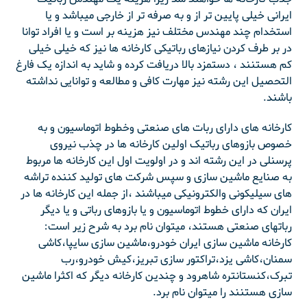
ایرانی خیلی پایین تر از و به صرفه تر از خارجی میباشد و یا
استخدام چند مهندس مختلف نیز هزینه بر است و یا افراد توانا
در بر طرف کردن نیازهای رباتیکی کارخانه ها نیز که خیلی خیلی
کم هستنند ، دستمزد بالا دریافت کرده و شاید به اندازه یک فارغ
التحصیل این رشته نیز مهارت کافی و مطالعه و توانایی نداشته
باشند.
کارخانه های دارای ربات های صنعتی وخطوط اتوماسیون و به
خصوص بازوهای رباتیک اولین کارخانه ها در چذب نیروی
پرسنلی در این رشته اند و در اولویت اول این کارخانه ها مربوط
به صنایع ماشین سازی و سپس شرکت های تولید کننده تراشه
های سیلیکونی والکترونیکی میباشند ،از جمله این کارخانه ها در
ایران که دارای خطوط اتوماسیون و یا بازوهای رباتی و یا دیگر
رباتهای صنعتی هستند، میتوان نام برد به شرح زیر است:
کارخانه ماشین سازی ایران خودرو،ماشین سازی سایپا،کاشی
سمنان،کاشی یزد،تراکتور سازی تبریز،کیش خودرو،رب
تبرک،کنستانتره شاهرود و چندین کارخانه دیگر که اکثرا ماشین
سازی هستنند را میتوان نام برد.