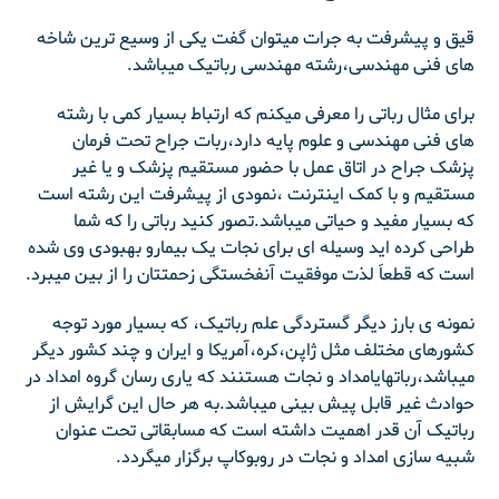
قیق و پیشرفت به جرات میتوان گفت یکی از وسیع ترین شاخه
های فنی مهندسی،رشته مهندسی رباتیک میباشد.
برای مثال رباتی را معرفی میکنم که ارتباط بسیار کمی با رشته
های فنی مهندسی و علوم پایه دارد،ربات جراح تحت فرمان
پزشک جراح در اتاق عمل با حضور مستقیم پزشک و یا غیر
مستقیم و با کمک اینترنت ،نمودی از پیشرفت این رشته است
که بسیار مفید و حیاتی میباشد.تصور کنید رباتی را که شما
طراحی کرده اید وسیله ای برای نجات یک بیمارو بهبودی وی شده
است که قطعاَ لذت موفقیت آنفخستگی زحمتتان را از بین میبرد.
نمونه ی بارز دیگر گستردگی علم رباتیک، که بسیار مورد توجه
کشورهای مختلف مثل ژاپن،کره،آمریکا و ایران و چند کشور دیگر
میباشد،رباتهایامداد و نجات هستنند که یاری رسان گروه امداد در
حوادث غیر قابل پیش بینی میباشد.به هر حال این گرایش از
رباتیک آن قدر اهمیت داشته است که مسابقاتی تحت عنوان
شبیه سازی امداد و نجات در روبوکاپ برگزار میگردد.