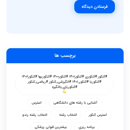
فرستادن دیدگاه
برچسب ها
#کنکور #کنکوری #کنکور۱۴۰۱ #کنکور۱۴۰۰ #کنکوریها #کنکور۱۴۰۲
#کنکوریا #کنکور_۱۴۰۱ #انگیزشی_کنکور #ریاضی_کنکور
#کنکوریای_باانگیزه
آشنایی با رشته های دانشگاهی
استرس
استرس کنکور
انتخاب رشته
انتخاب رشته رندو
برنامه ریزی
بیشترین قبولی پزشکی