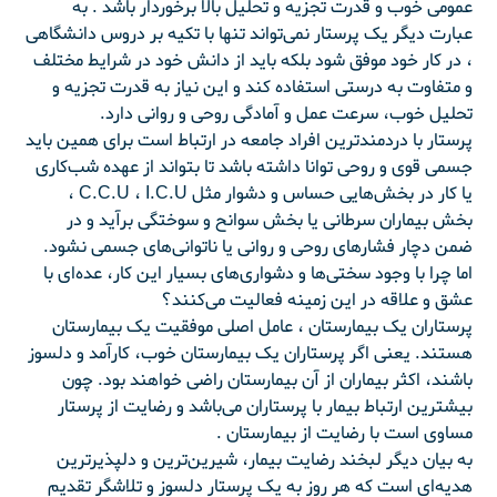
عمومی خوب و قدرت تجزیه و تحلیل بالا برخوردار باشد . به
عبارت دیگر یک پرستار نمی‌تواند تنها با تکیه بر دروس دانشگاهی
، در کار خود موفق شود بلکه باید از دانش خود در شرایط مختلف
و متفاوت به درستی استفاده کند و این نیاز به قدرت تجزیه و
تحلیل خوب، سرعت عمل و آمادگی روحی و روانی دارد.
پرستار با دردمندترین افراد جامعه در ارتباط است برای همین باید
جسمی قوی و روحی توانا داشته باشد تا بتواند از عهده شب‌کاری
یا کار در بخش‌هایی حساس و دشوار مثل C.C.U ، I.C.U ،
بخش بیماران سرطانی یا بخش سوانح و سوختگی برآید و در
ضمن دچار فشارهای روحی و روانی یا ناتوانی‌های جسمی نشود.
اما چرا با وجود سختی‌ها و دشواری‌های بسیار این کار، عده‌ای با
عشق و علاقه در این زمینه فعالیت می‌کنند؟
پرستاران یک بیمارستان ، عامل اصلی موفقیت یک بیمارستان
هستند. یعنی اگر پرستاران یک بیمارستان خوب، کارآمد و دلسوز
باشند، اکثر بیماران از آن بیمارستان راضی خواهند بود. چون
بیشترین ارتباط بیمار با پرستاران می‌باشد و رضایت از پرستار
مساوی است با رضایت از بیمارستان .
به بیان دیگر لبخند رضایت بیمار، شیرین‌ترین و دلپذیرترین
هدیه‌ای است که هر روز به یک پرستار دلسوز و تلاشگر تقدیم