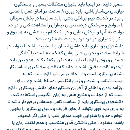
حضور دارند. در اینجا باید پذیرای مشکلات بسیار و پاسخگوی
نیازهای بی‌شمار باشی. باید روزی ۸ ساعت در اطاق عمل با تمامی
وجود در خدمت تیم پزشکی باشی. باید سال ها در بخش سرطان
یا سوانح و سوختگی دردمندترین بیماران را مشاهده کنی و در حد
توانت به آنها رسیدگی نمایی و در یک کلام باید عشق به هم‌نوع و
ایثار و همیاری در ذره ذره وجودت خانه کرده باشد.
دانشجوی پرستاری باید عاشق انسان و انسانیت باشد تا بتواند در
شرایط سخت و بحرانی حتی زمانی که خسته است یا آمادگی
جسمی و روحی لازم را ندارد، به دیگران کمک کند. همچنین باید
فردی منظم و دقیق باشد و بداند که نظم و سختگیری اساس کار
رشته پرستاری است و از لحاظ درسی نیز لازم است که به
زیست‌شناسی، شیمی و زبان انگلیسی مسلط باشد چون برای
روزآمد بودن و اطلاع از آخرین دستاوردهای دانش پرستاری ، لازم
است که از مجلات و منابع علمی به زبان انگلیسی استفاده کند.
دانشجوی پرستاری باید از سلامت کامل جسمانی برخوردار باشد تا
به یاری دید قوی بتواند کارهای ظریف و دقیق پرستاری را بخوبی
انجام دهد و با شنوایی خوب صدای قلب را حتی اگر ضعیف
باشد، بشنود . حتی داشتن قدی متناسب و عدم لکنت زبان یا
لرزش دست در این رشته ضروری است . چون همین مشکلات به